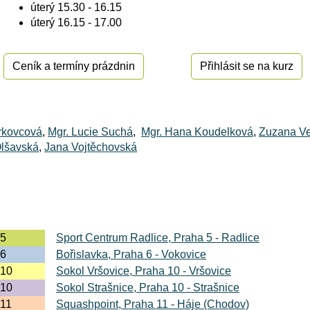
úterý 15.30 - 16.15
úterý 16.15 - 17.00
Ceník a termíny prázdnin
Přihlásit se na kurz
rkovcová
,
Mgr. Lucie Suchá
,
Mgr. Hana Koudelková
,
Zuzana V
Olšavská
,
Jana Vojtěchovská
5
Sport Centrum Radlice, Praha 5 - Radlice
6
Bořislavka
, Praha 6 - Vokovice
10
Sokol Vršovice, Praha 10 - Vršovice
10
Sokol Strašnice, Praha 10 - Strašnice
11
Squashpoint, Praha 11 - Háje (Chodov)