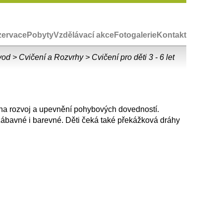
zervace
Pobyty
Vzdělávací akce
Fotogalerie
Kontakt
vod
>
Cvičení a Rozvrhy
>
Cvičení pro děti 3 - 6 let
 na rozvoj a upevnění pohybových dovedností.
zábavné i barevné. Děti čeká také překážková dráhy