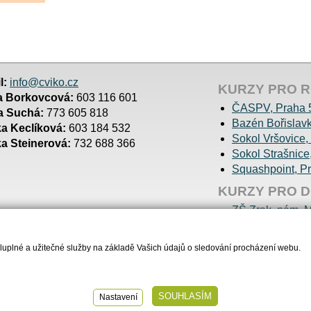
l:
info@cviko.cz
KURZY PRO R
a Borkovcová:
603 116 601
ČASPV, Praha 
a Suchá:
773 605 818
Bazén Bořislavk
a Keclíková:
603 184 532
Sokol Vršovice,
a Steinerová:
732 688 366
Sokol Strašnice
Squashpoint, P
KURZY PRO 
ZŠ Zrak, nám. M
MC Císařka, Pr
ZŠ Křejpského,
sluplné a užitečné služby na základě Vašich údajů o sledování procházení webu.
© 2016 Cviko
created by
Anawe
SOUHLASÍM
Nastavení