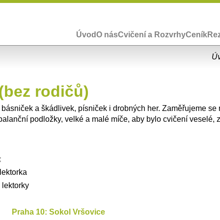
Úvod
O nás
Cvičení a Rozvrhy
Ceník
Re
Ú
 (bez rodičů)
 básniček a škádlivek, písniček i drobných her. Zaměřujeme se
lanční podložky, velké a malé míče, aby bylo cvičení veselé, 
:
lektorka
 lektorky
Praha 10: Sokol Vršovice