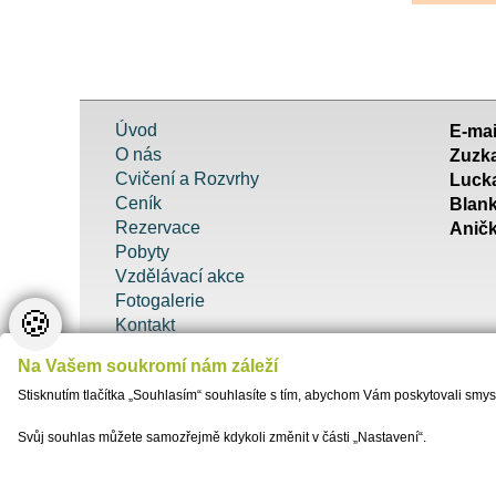
Úvod
E-mai
O nás
Zuzk
Cvičení a Rozvrhy
Luck
Ceník
Blank
Rezervace
Aničk
Pobyty
Vzdělávací akce
Fotogalerie
🍪
Kontakt
Nastavení cookies
Na Vašem soukromí nám záleží
Stisknutím tlačítka „Souhlasím“ souhlasíte s tím, abychom Vám poskytovali smy
Svůj souhlas můžete samozřejmě kdykoli změnit v části „Nastavení“.