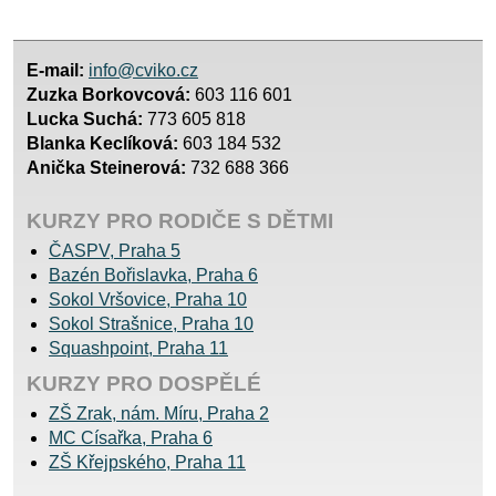
E-mail:
info@cviko.cz
Zuzka Borkovcová:
603 116 601
Lucka Suchá:
773 605 818
Blanka Keclíková:
603 184 532
Anička Steinerová:
732 688 366
KURZY PRO RODIČE S DĚTMI
ČASPV, Praha 5
Bazén Bořislavka, Praha 6
Sokol Vršovice, Praha 10
Sokol Strašnice, Praha 10
Squashpoint, Praha 11
KURZY PRO DOSPĚLÉ
ZŠ Zrak, nám. Míru, Praha 2
MC Císařka, Praha 6
ZŠ Křejpského, Praha 11