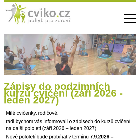
Pobyty
Vzdělávací akce
Fotogalerie
Kontakt
Zápisy do podzimních
kurzů cvičení (září 2026 -
leden 2027)
Milé cvičenky, rodičové,
rádi bychom vás informovali o zápisech do kurzů cvičení
na další pololetí (září 2026 – leden 2027)
Nové pololetí bude probíhat v termínu
7.9.2026 –