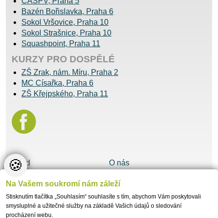
ČASPV, Praha 5
Bazén Bořislavka, Praha 6
Sokol Vršovice, Praha 10
Sokol Strašnice, Praha 10
Squashpoint, Praha 11
KURZY PRO DOSPĚLÉ
ZŠ Zrak, nám. Míru, Praha 2
MC Císařka, Praha 6
ZŠ Křejpského, Praha 11
🍪
Úvod
O nás
Cvičení a Rozvrhy
Ceník
Na Vašem soukromí nám záleží
Rezervace
Pobyty
Vzdělávací akce
Fotogalerie
Stisknutím tlačítka „Souhlasím“ souhlasíte s tím, abychom Vám poskytovali
Kontakt
Nastavení cookies
smysluplné a užitečné služby na základě Vašich údajů o sledování
procházení webu.