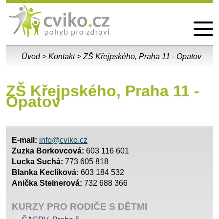
Pobyty
Vzdělávací akce
Fotogalerie
Kontakt
Úvod
>
Kontakt
>
ZŠ Křejpského, Praha 11 - Opatov
ZŠ Křejpského, Praha 11 -
Opatov
E-mail:
info@cviko.cz
Zuzka Borkovcová:
603 116 601
Lucka Suchá:
773 605 818
Blanka Keclíková:
603 184 532
Anička Steinerová:
732 688 366
KURZY PRO RODIČE S DĚTMI